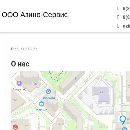
8(
ООО Азино-Сервис
8(
azi
Главная
/
О нас
О нас