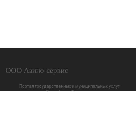
ООО Азино-сервис
Портал государственных и муниципальных услуг
Республики Татрастан
Открытая Казань
Помощник в работе с ЖКХ
Единый расчетный центр