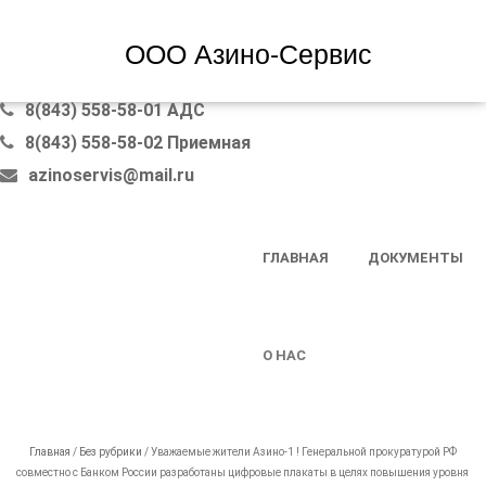
ООО Азино-Сервис
8(843) 558-58-01 АДС
8(843) 558-58-02 Приемная
azinoservis@mail.ru
SKIP TO CONTENT
ГЛАВНАЯ
ДОКУМЕНТЫ
MENU
О НАС
Главная
/
Без рубрики
/
Уважаемые жители Азино-1 ! Генеральной прокуратурой РФ
совместно с Банком России разработаны цифровые плакаты в целях повышения уровня