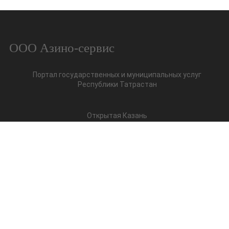
ООО Азино-сервис
Портал государственных и муниципальных услуг
Республики Татрастан
Открытая Казань
Помощник в работе с ЖКХ
Единый расчетный центр
города Казань
Информационный портал
Мониторинга жилищного фонда
Республики Татрстан