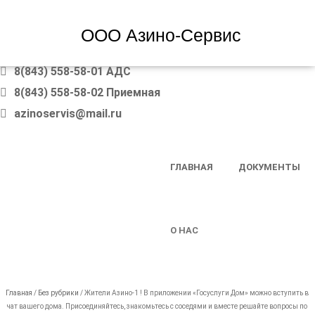
ООО Азино-Сервис
8(843) 558-58-01 АДС
8(843) 558-58-02 Приемная
azinoservis@mail.ru
SKIP TO CONTENT
ГЛАВНАЯ
ДОКУМЕНТЫ
MENU
О НАС
Главная
/
Без рубрики
/
Жители Азино-1 ! В приложении «Госуслуги Дом» можно вступить в
чат вашего дома. Присоединяйтесь, знакомьтесь с соседями и вместе решайте вопросы по