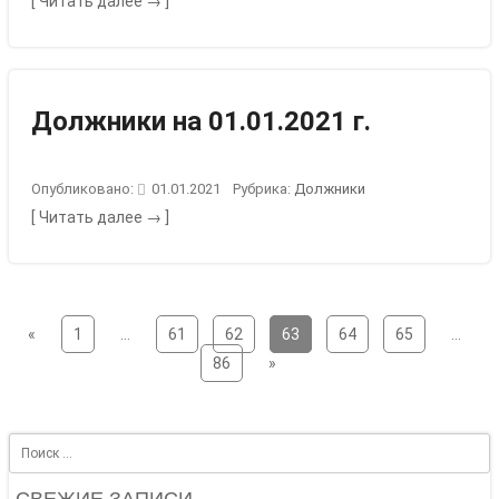
[ Читать далее → ]
Должники на 01.01.2021 г.
Опубликовано:
01.01.2021
Рубрика:
Должники
[ Читать далее → ]
«
1
…
61
62
63
64
65
…
86
»
Search
СВЕЖИЕ ЗАПИСИ